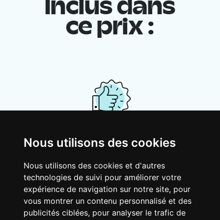
Inclus dans
ce prix :
Ton logement partagé
Nous utilisons des cookies
Avec d’autres jeunes actifs, partage une
Nous utilisons des cookies et d'autres
vaste maison rénovée dans un quartier
technologies de suivi pour améliorer votre
vivant. Fous rires, débats, franglais, team
expérience de navigation sur notre site, pour
spirirt et mauvaise humeur du matin… Loft
vous montrer un contenu personnalisé et des
Story, mais en mieux !
publicités ciblées, pour analyser le trafic de