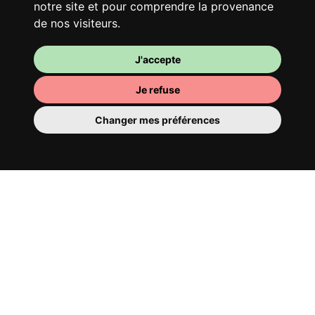
notre site et pour comprendre la provenance
de nos visiteurs.
J'accepte
Je refuse
Changer mes préférences
Ta chambre
Tu y disposes d’une chambre entièrement
meublée, tu ne dois donc rien déménager.
Il y a évidemment une salle de bain pour
te bichonner — privée ou à partager avec
tes colocs.