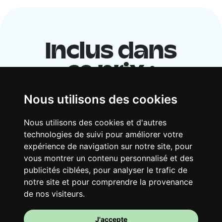
Inclus dans
ce prix :
Nous utilisons des cookies
Nous utilisons des cookies et d'autres
technologies de suivi pour améliorer votre
expérience de navigation sur notre site, pour
vous montrer un contenu personnalisé et des
publicités ciblées, pour analyser le trafic de
notre site et pour comprendre la provenance
Ton logement partagé
de nos visiteurs.
Avec d’autres jeunes actifs, partage une
vaste maison rénovée dans un quartier
J'accepte