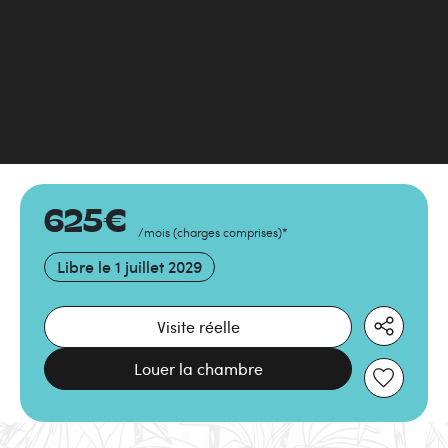
625
€
/mois
(
charges comprises
)
*
Libre le
1 juillet 2029
Visite réelle
Louer la chambre