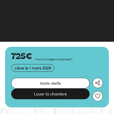
725
€
/mois
(
charges comprises
)
*
Libre le
1 mars 2029
Visite réelle
Louer la chambre