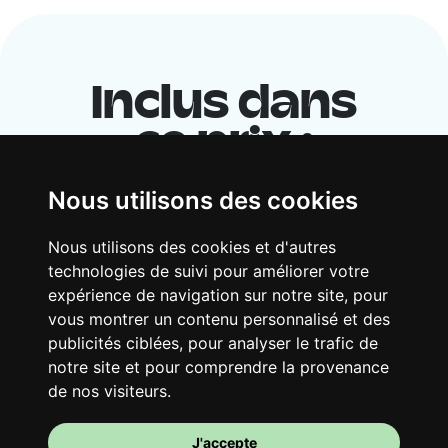
Inclus dans
ce prix :
Nous utilisons des cookies
Nous utilisons des cookies et d'autres
technologies de suivi pour améliorer votre
expérience de navigation sur notre site, pour
vous montrer un contenu personnalisé et des
publicités ciblées, pour analyser le trafic de
notre site et pour comprendre la provenance
Ton logement partagé
de nos visiteurs.
Avec d’autres jeunes actifs, partage une
vaste maison rénovée dans un quartier
J'accepte