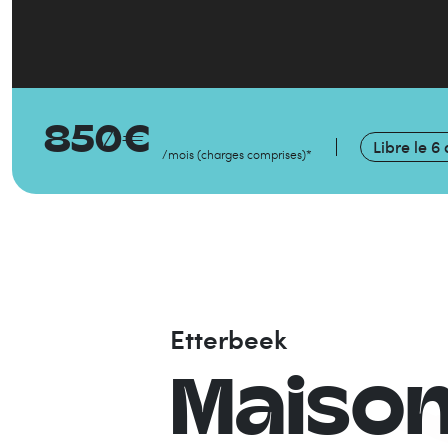
850
€
Libre le
6 
/mois
(
charges comprises
)
*
Etterbeek
Maiso