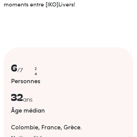
moments entre [IKO]Livers!
6
2
/
7
4
Personnes
32
ans
Âge médian
Colombie
,
France
,
Grèce
.