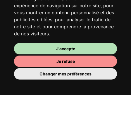
Avec d’autres jeunes actifs, partage une
expérience de navigation sur notre site, pour
vaste maison rénovée dans un quartier
vous montrer un contenu personnalisé et des
vivant. Fous rires, débats, franglais, team
publicités ciblées, pour analyser le trafic de
spirirt et mauvaise humeur du matin… Loft
notre site et pour comprendre la provenance
Story, mais en mieux !
de nos visiteurs.
J'accepte
Je refuse
Changer mes préférences
Ta chambre
Tu y disposes d’une chambre entièrement
meublée, tu ne dois donc rien déménager.
Il y a évidemment une salle de bain pour