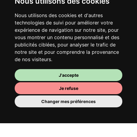
Nous utilisons des cookies
Nous utilisons des cookies et d'autres
technologies de suivi pour améliorer votre
Ton logement partagé
expérience de navigation sur notre site, pour
Avec d’autres jeunes actifs, partage une
vous montrer un contenu personnalisé et des
vaste maison rénovée dans un quartier
publicités ciblées, pour analyser le trafic de
vivant. Fous rires, débats, franglais, team
notre site et pour comprendre la provenance
spirirt et mauvaise humeur du matin… Loft
de nos visiteurs.
Story, mais en mieux !
J'accepte
Je refuse
Changer mes préférences