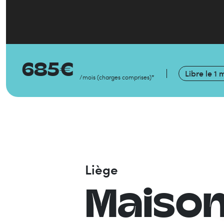
685
€
Libre le
1 
/mois
(
charges comprises
)
*
Liège
Maiso