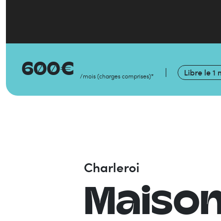
600
€
Libre le
1 
/mois
(
charges comprises
)
*
Charleroi
Maiso