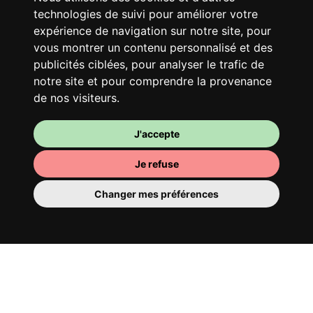
Ton logement partagé
technologies de suivi pour améliorer votre
Avec d’autres jeunes actifs, partage une
expérience de navigation sur notre site, pour
vaste maison rénovée dans un quartier
vous montrer un contenu personnalisé et des
vivant. Fous rires, débats, franglais, team
publicités ciblées, pour analyser le trafic de
spirirt et mauvaise humeur du matin… Loft
notre site et pour comprendre la provenance
Story, mais en mieux !
de nos visiteurs.
J'accepte
Je refuse
Changer mes préférences
Ta chambre
Tu y disposes d’une chambre entièrement