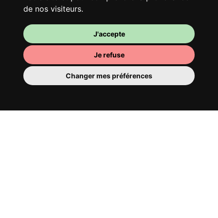
de nos visiteurs.
J'accepte
Je refuse
Changer mes préférences
Ta chambre
Tu y disposes d’une chambre entièrement
meublée, tu ne dois donc rien déménager.
Il y a évidemment une salle de bain pour
te bichonner — privée ou à partager avec
tes colocs.