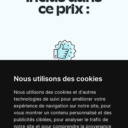
ce prix :
Ton logement partagé
Nous utilisons des cookies
Avec d’autres jeunes actifs, partage une
Nous utilisons des cookies et d'autres
vaste maison rénovée dans un quartier
technologies de suivi pour améliorer votre
vivant. Fous rires, débats, franglais, team
expérience de navigation sur notre site, pour
spirirt et mauvaise humeur du matin… Loft
vous montrer un contenu personnalisé et des
Story, mais en mieux !
publicités ciblées, pour analyser le trafic de
notre site et pour comprendre la provenance