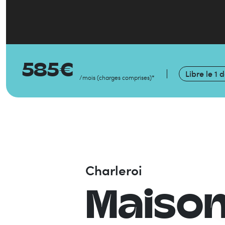
585
€
Libre le
1 
/mois
(
charges comprises
)
*
Charleroi
Maiso