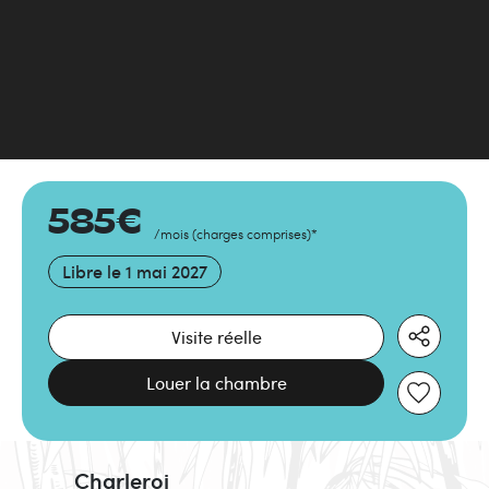
585
€
/mois
(
charges comprises
)
*
Libre le
1 mai 2027
Visite réelle
Louer la chambre
Charleroi