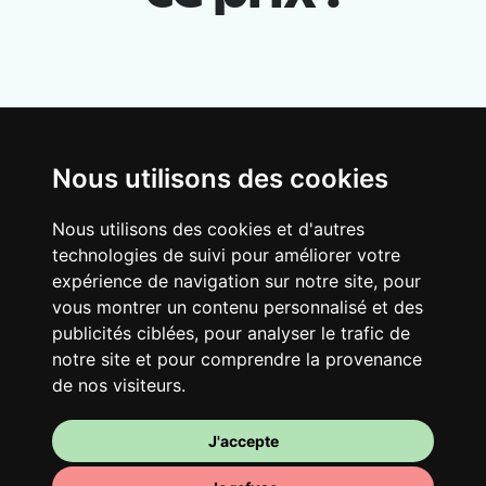
Nous utilisons des cookies
Nous utilisons des cookies et d'autres
Ton logement partagé
technologies de suivi pour améliorer votre
Avec d’autres jeunes actifs, partage une
expérience de navigation sur notre site, pour
vous montrer un contenu personnalisé et des
vaste maison rénovée dans un quartier
publicités ciblées, pour analyser le trafic de
vivant. Fous rires, débats, franglais, team
notre site et pour comprendre la provenance
spirirt et mauvaise humeur du matin… Loft
de nos visiteurs.
Story, mais en mieux !
J'accepte