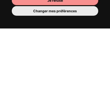
Je refuse
Changer mes préférences
Ta chambre
Tu y disposes d’une chambre entièrement
meublée, tu ne dois donc rien déménager.
Il y a évidemment une salle de bain pour
te bichonner — privée ou à partager avec
tes colocs.