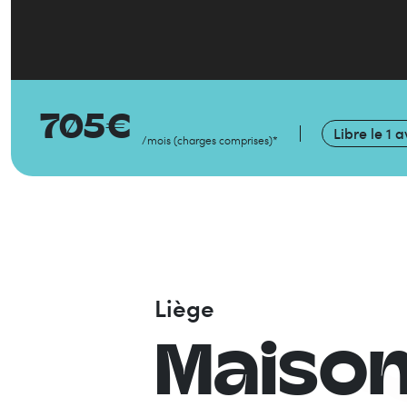
705
€
Libre le
1 a
/mois
(
charges comprises
)
*
Liège
Maiso