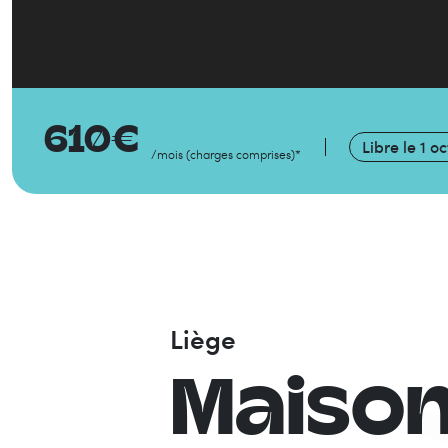
610
€
Libre le
1 o
/mois
(
charges comprises
)
*
Liège
Maiso