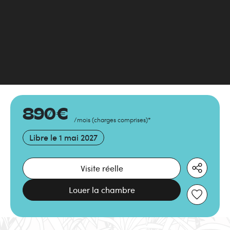
890
€
/mois
(
charges comprises
)
*
Libre le
1 mai 2027
Visite réelle
Louer la chambre