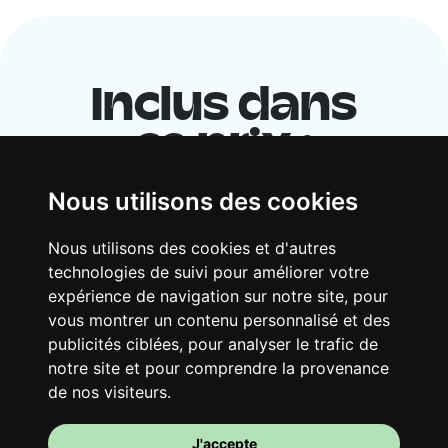
Inclus dans
ce prix :
Nous utilisons des cookies
Nous utilisons des cookies et d'autres
technologies de suivi pour améliorer votre
expérience de navigation sur notre site, pour
vous montrer un contenu personnalisé et des
publicités ciblées, pour analyser le trafic de
notre site et pour comprendre la provenance
Ton logement partagé
de nos visiteurs.
Avec d’autres jeunes actifs, partage une
vaste maison rénovée dans un quartier
J'accepte