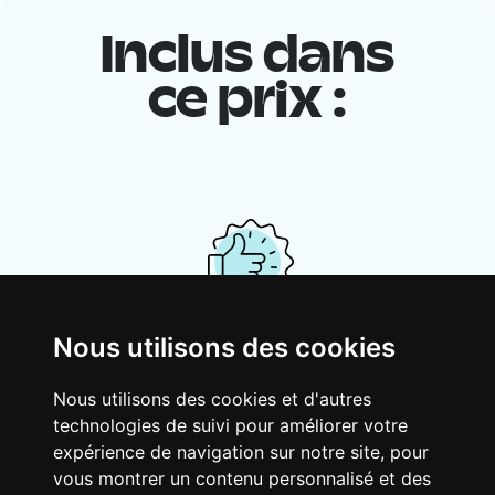
Inclus dans
ce prix :
Nous utilisons des cookies
Ton logement partagé
Avec d’autres jeunes actifs, partage une
Nous utilisons des cookies et d'autres
vaste maison rénovée dans un quartier
technologies de suivi pour améliorer votre
vivant. Fous rires, débats, franglais, team
expérience de navigation sur notre site, pour
spirirt et mauvaise humeur du matin… Loft
vous montrer un contenu personnalisé et des