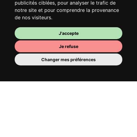
publicités ciblées, pour analyser le trafic de
Story, mais en mieux !
notre site et pour comprendre la provenance
de nos visiteurs.
J'accepte
Je refuse
Changer mes préférences
Ta chambre
Tu y disposes d’une chambre entièrement
meublée, tu ne dois donc rien déménager.
Il y a évidemment une salle de bain pour
te bichonner — privée ou à partager avec
tes colocs.