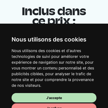
Inclus dans
ce prix :
Nous utilisons des cookies
Nous utilisons des cookies et d'autres
technologies de suivi pour améliorer votre
expérience de navigation sur notre site, pour
vous montrer un contenu personnalisé et des
publicités ciblées, pour analyser le trafic de
Ton logement partagé
notre site et pour comprendre la provenance
de nos visiteurs.
Avec d’autres jeunes actifs, partage une
vaste maison rénovée dans un quartier
vivant. Fous rires, débats, franglais, team
J'accepte
spirirt et mauvaise humeur du matin… Loft