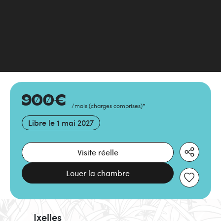
900
€
/mois
(
charges comprises
)
*
Libre le
1 mai 2027
Visite réelle
Louer la chambre
Ixelles