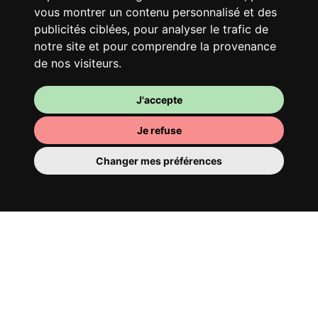
vous montrer un contenu personnalisé et des
publicités ciblées, pour analyser le trafic de
notre site et pour comprendre la provenance
de nos visiteurs.
J'accepte
Je refuse
Ta chambre
Changer mes préférences
Tu y disposes d’une chambre entièrement
meublée, tu ne dois donc rien déménager.
Il y a évidemment une salle de bain pour
te bichonner — privée ou à partager avec
tes colocs.