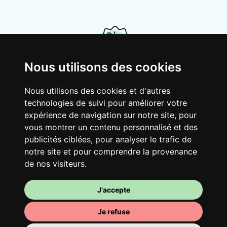
Nous utilisons des cookies
Ton logement partagé
Nous utilisons des cookies et d'autres
technologies de suivi pour améliorer votre
Avec d’autres jeunes actifs, partage une
expérience de navigation sur notre site, pour
vaste maison rénovée dans un quartier
vous montrer un contenu personnalisé et des
vivant. Fous rires, débats, franglais, team
publicités ciblées, pour analyser le trafic de
spirirt et mauvaise humeur du matin… Loft
notre site et pour comprendre la provenance
Story, mais en mieux !
de nos visiteurs.
J'accepte
Je refuse