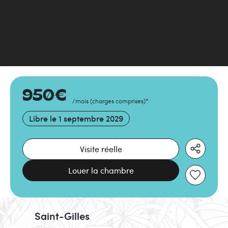
950
€
/mois
(
charges comprises
)
*
Libre le
1 septembre 2029
Visite réelle
Louer la chambre
Saint-Gilles