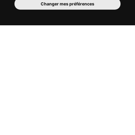
Changer mes préférences
Ta chambre
Tu y disposes d’une chambre entièrement
meublée, tu ne dois donc rien déménager.
Il y a évidemment une salle de bain pour
te bichonner — privée ou à partager avec
tes colocs.