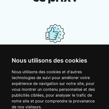
Ton logement partagé
Nous utilisons des cookies
Avec d’autres jeunes actifs, partage une
vaste maison rénovée dans un quartier
Nous utilisons des cookies et d'autres
vivant. Fous rires, débats, franglais, team
technologies de suivi pour améliorer votre
spirirt et mauvaise humeur du matin… Loft
expérience de navigation sur notre site, pour
Story, mais en mieux !
vous montrer un contenu personnalisé et des
publicités ciblées, pour analyser le trafic de
notre site et pour comprendre la provenance
de nos visiteurs.