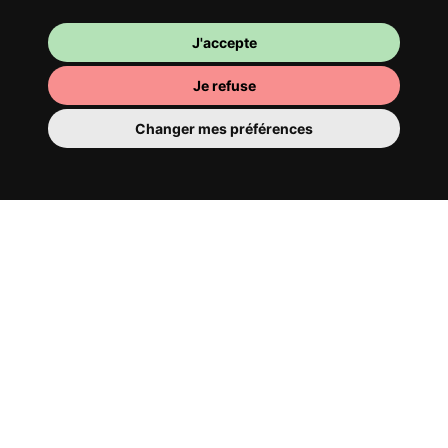
J'accepte
Je refuse
Changer mes préférences
Ta chambre
Tu y disposes d’une chambre entièrement
meublée, tu ne dois donc rien déménager.
Il y a évidemment une salle de bain pour
te bichonner — privée ou à partager avec
tes colocs.