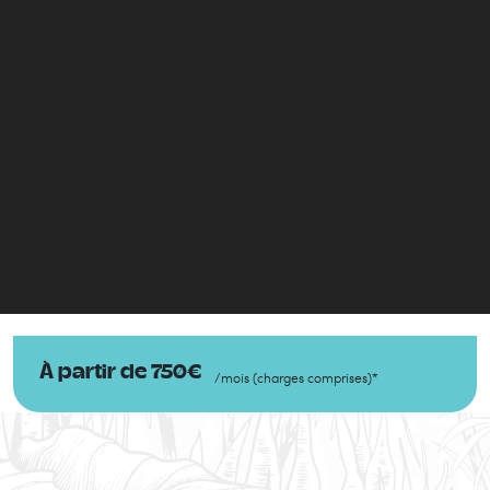
À partir de
750
€
/
mois
(
charges comprises
)
*