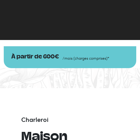
À partir de
600
€
/
mois
(
charges comprises
)
*
Charleroi
Maison