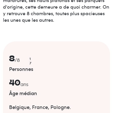
marbrures, ses hauts plafonds et ses parquets
d'origine, cette demeure a de quoi charmer. On
y retrouve 8 chambres, toutes plus spacieuses
les unes que les autres.
8
1
/
8
7
Personnes
40
ans
Âge médian
Belgique
,
France
,
Pologne
.