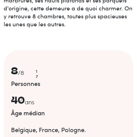
marbrures, ses hauts plafonds et ses parquets
d'origine, cette demeure a de quoi charmer. On
y retrouve 8 chambres, toutes plus spacieuses
les unes que les autres.
8
1
/
8
7
Personnes
40
ans
Âge médian
Belgique
,
France
,
Pologne
.