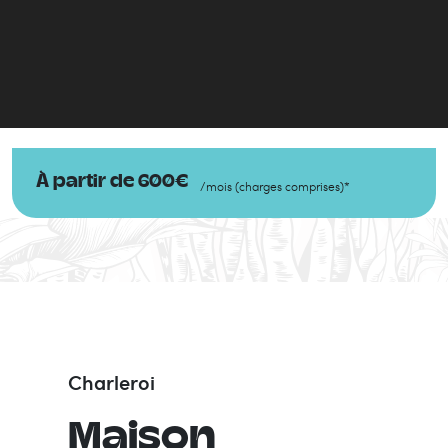
À partir de
600
€
/
mois
(
charges comprises
)
*
Charleroi
Maison