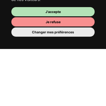
J'accepte
Je refuse
Changer mes préférences
Ta chambre
Tu y disposes d’une chambre entièrement
meublée, tu ne dois donc rien déménager.
Il y a évidemment une salle de bain pour
te bichonner — privée ou à partager avec
tes colocs.