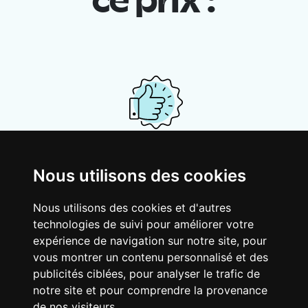
ce prix :
Ton logement partagé
Nous utilisons des cookies
Avec d’autres jeunes actifs, partage une
vaste maison rénovée dans un quartier
Nous utilisons des cookies et d'autres
vivant. Fous rires, débats, franglais, team
technologies de suivi pour améliorer votre
spirirt et mauvaise humeur du matin… Loft
expérience de navigation sur notre site, pour
Story, mais en mieux !
vous montrer un contenu personnalisé et des
publicités ciblées, pour analyser le trafic de
notre site et pour comprendre la provenance
de nos visiteurs.