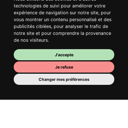
Ton logement partagé
technologies de suivi pour améliorer votre
Avec d’autres jeunes actifs, partage une
expérience de navigation sur notre site, pour
vaste maison rénovée dans un quartier
vous montrer un contenu personnalisé et des
vivant. Fous rires, débats, franglais, team
publicités ciblées, pour analyser le trafic de
spirirt et mauvaise humeur du matin… Loft
notre site et pour comprendre la provenance
Story, mais en mieux !
de nos visiteurs.
J'accepte
Je refuse
Changer mes préférences
Ta chambre
Tu y disposes d’une chambre entièrement