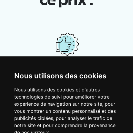
ce prix :
Ton logement partagé
Nous utilisons des cookies
Avec d’autres jeunes actifs, partage une
vaste maison rénovée dans un quartier
Nous utilisons des cookies et d'autres
vivant. Fous rires, débats, franglais, team
technologies de suivi pour améliorer votre
spirirt et mauvaise humeur du matin… Loft
expérience de navigation sur notre site, pour
Story, mais en mieux !
vous montrer un contenu personnalisé et des
publicités ciblées, pour analyser le trafic de
notre site et pour comprendre la provenance
de nos visiteurs.