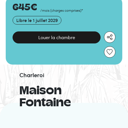
645
€
/mois
(
charges comprises
)
*
Libre le
1 juillet 2029
Louer la chambre
Charleroi
Maison
Fontaine