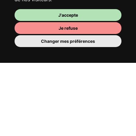
J'accepte
Je refuse
Changer mes préférences
Ta chambre
Tu y disposes d’une chambre entièrement
meublée, tu ne dois donc rien déménager.
Il y a évidemment une salle de bain pour
te bichonner — privée ou à partager avec
tes colocs.