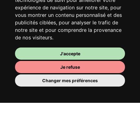
technologies de suivi pour améliorer votre
Avec d’autres jeunes actifs, partage une
expérience de navigation sur notre site, pour
vaste maison rénovée dans un quartier
vous montrer un contenu personnalisé et des
vivant. Fous rires, débats, franglais, team
publicités ciblées, pour analyser le trafic de
spirirt et mauvaise humeur du matin… Loft
notre site et pour comprendre la provenance
Story, mais en mieux !
de nos visiteurs.
J'accepte
Je refuse
Changer mes préférences
Ta chambre
Tu y disposes d’une chambre entièrement
meublée, tu ne dois donc rien déménager.
Il y a évidemment une salle de bain pour