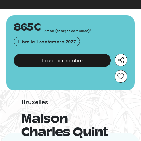
865
€
/mois
(
charges comprises
)
*
Libre le
1 septembre 2027
Louer la chambre
Bruxelles
Maison
Charles Quint