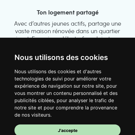
Ton logement partagé
Avec d’autres jeunes actifs, partage une
vaste maison rénovée dans un quartier
vivant. Fous rires, débats, franglais, team
spirirt et mauvaise humeur du matin… Loft
Story, mais en mieux !
Nous utilisons des cookies
Nous utilisons des cookies et d'autres
technologies de suivi pour améliorer votre
expérience de navigation sur notre site, pour
vous montrer un contenu personnalisé et des
publicités ciblées, pour analyser le trafic de
notre site et pour comprendre la provenance
de nos visiteurs.
Ta chambre
J'accepte