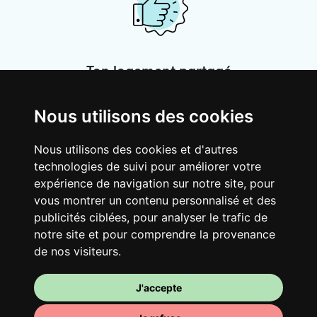
Ton logement partagé
Avec d’autres jeunes actifs, partage une
vaste maison rénovée dans un quartier
Nous utilisons des cookies
vivant. Fous rires, débats, franglais, team
spirirt et mauvaise humeur du matin… Loft
Nous utilisons des cookies et d'autres
Story, mais en mieux !
technologies de suivi pour améliorer votre
expérience de navigation sur notre site, pour
vous montrer un contenu personnalisé et des
publicités ciblées, pour analyser le trafic de
notre site et pour comprendre la provenance
de nos visiteurs.
J'accepte