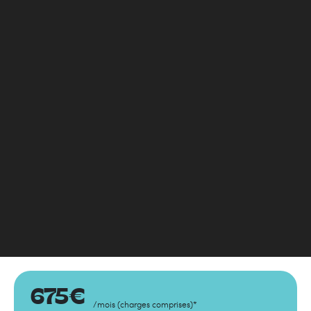
675
€
/mois
(
charges comprises
)
*