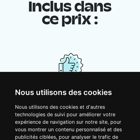
Inclus dans
ce prix :
Nous utilisons des cookies
Ton logement partagé
Avec d’autres jeunes actifs, partage une
Nous utilisons des cookies et d'autres
vaste maison rénovée dans un quartier
technologies de suivi pour améliorer votre
vivant. Fous rires, débats, franglais, team
expérience de navigation sur notre site, pour
spirirt et mauvaise humeur du matin… Loft
vous montrer un contenu personnalisé et des
Story, mais en mieux !
publicités ciblées, pour analyser le trafic de