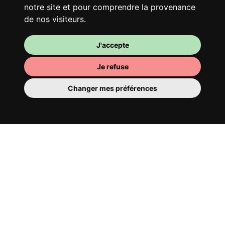
notre site et pour comprendre la provenance
de nos visiteurs.
J'accepte
Je refuse
Changer mes préférences
Ta chambre
Tu y disposes d’une chambre entièrement
meublée, tu ne dois donc rien déménager.
Il y a évidemment une salle de bain pour
te bichonner — privée ou à partager avec
tes colocs.