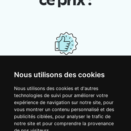
ce prix :
Ton logement partagé
Nous utilisons des cookies
Avec d’autres jeunes actifs, partage une
vaste maison rénovée dans un quartier
Nous utilisons des cookies et d'autres
vivant. Fous rires, débats, franglais, team
technologies de suivi pour améliorer votre
spirirt et mauvaise humeur du matin… Loft
expérience de navigation sur notre site, pour
Story, mais en mieux !
vous montrer un contenu personnalisé et des
publicités ciblées, pour analyser le trafic de
notre site et pour comprendre la provenance
de nos visiteurs.