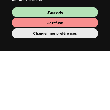
J'accepte
Je refuse
Changer mes préférences
Ta chambre
Tu y disposes d’une chambre entièrement
meublée, tu ne dois donc rien déménager.
Il y a évidemment une salle de bain pour
te bichonner — privée ou à partager avec
tes colocs.