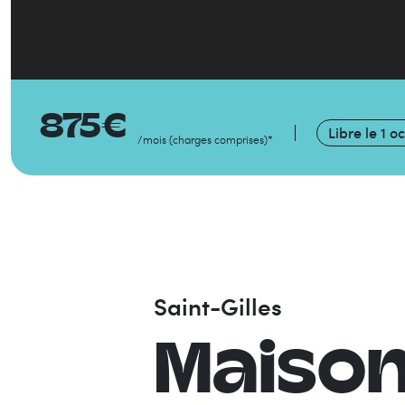
875
€
Libre le
1 o
/mois
(
charges comprises
)
*
Saint-Gilles
Maiso