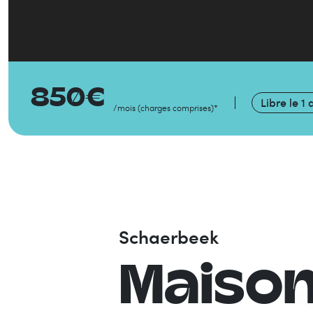
850
€
Libre le
1 
/mois
(
charges comprises
)
*
Schaerbeek
Maiso