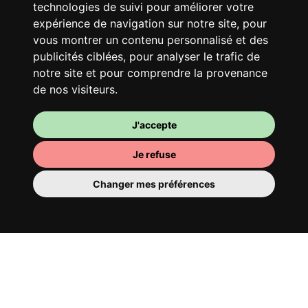
spirirt et mauvaise humeur du matin… Loft
technologies de suivi pour améliorer votre
Story, mais en mieux !
expérience de navigation sur notre site, pour
vous montrer un contenu personnalisé et des
publicités ciblées, pour analyser le trafic de
notre site et pour comprendre la provenance
de nos visiteurs.
J'accepte
Je refuse
Changer mes préférences
Ta chambre
Tu y disposes d’une chambre entièrement
meublée, tu ne dois donc rien déménager.
Il y a évidemment une salle de bain pour
te bichonner — privée ou à partager avec
tes colocs.