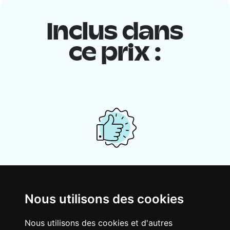
Inclus dans
ce prix :
Ton logement partagé
Avec d’autres jeunes actifs, partage une
Nous utilisons des cookies
vaste maison rénovée dans un quartier
vivant. Fous rires, débats, franglais, team
Nous utilisons des cookies et d'autres