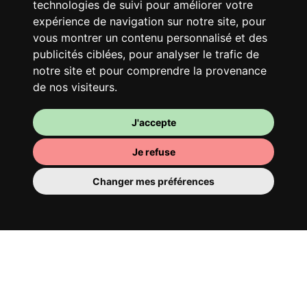
technologies de suivi pour améliorer votre
Avec d’autres jeunes actifs, partage une
expérience de navigation sur notre site, pour
vaste maison rénovée dans un quartier
vous montrer un contenu personnalisé et des
vivant. Fous rires, débats, franglais, team
publicités ciblées, pour analyser le trafic de
spirirt et mauvaise humeur du matin… Loft
notre site et pour comprendre la provenance
Story, mais en mieux !
de nos visiteurs.
J'accepte
Je refuse
Changer mes préférences
Ta chambre
Tu y disposes d’une chambre entièrement
meublée, tu ne dois donc rien déménager.