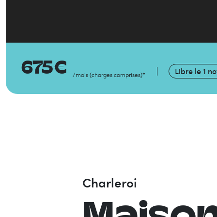
675
€
Libre le
1 n
/mois
(
charges comprises
)
*
Charleroi