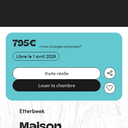
795
€
/mois
(
charges comprises
)
*
Libre le
1 avril 2029
Visite réelle
Louer la chambre
Etterbeek
Maison