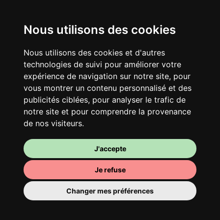
Nous utilisons des cookies
Ton logement partagé
Avec d’autres jeunes actifs, partage une
Nous utilisons des cookies et d'autres
vaste maison rénovée dans un quartier
technologies de suivi pour améliorer votre
vivant. Fous rires, débats, franglais, team
expérience de navigation sur notre site, pour
spirirt et mauvaise humeur du matin… Loft
vous montrer un contenu personnalisé et des
publicités ciblées, pour analyser le trafic de
Story, mais en mieux !
notre site et pour comprendre la provenance
de nos visiteurs.
J'accepte
Je refuse
Changer mes préférences