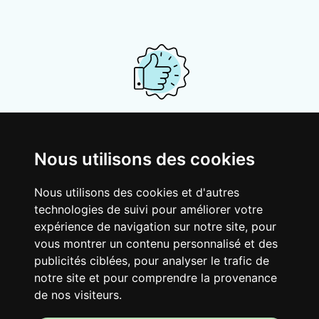
Ton logement partagé
Nous utilisons des cookies
Avec d’autres jeunes actifs, partage une
vaste maison rénovée dans un quartier
Nous utilisons des cookies et d'autres
vivant. Fous rires, débats, franglais, team
technologies de suivi pour améliorer votre
spirirt et mauvaise humeur du matin… Loft
expérience de navigation sur notre site, pour
Story, mais en mieux !
vous montrer un contenu personnalisé et des
publicités ciblées, pour analyser le trafic de
notre site et pour comprendre la provenance
de nos visiteurs.