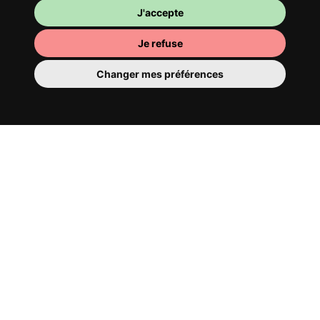
J'accepte
Je refuse
Changer mes préférences
Ta chambre
Tu y disposes d’une chambre entièrement
meublée, tu ne dois donc rien déménager.
Il y a évidemment une salle de bain pour
te bichonner — privée ou à partager avec
tes colocs.