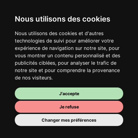
Nous utilisons des cookies
Ton logement partagé
Avec d’autres jeunes actifs, partage une
Nous utilisons des cookies et d'autres
vaste maison rénovée dans un quartier
technologies de suivi pour améliorer votre
vivant. Fous rires, débats, franglais, team
expérience de navigation sur notre site, pour
spirirt et mauvaise humeur du matin… Loft
vous montrer un contenu personnalisé et des
publicités ciblées, pour analyser le trafic de
Story, mais en mieux !
notre site et pour comprendre la provenance
de nos visiteurs.
J'accepte
Je refuse
Changer mes préférences