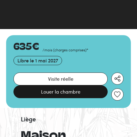
635
€
/mois
(
charges comprises
)
*
Libre le
1 mai 2027
Visite réelle
Louer la chambre
Liège
Maison