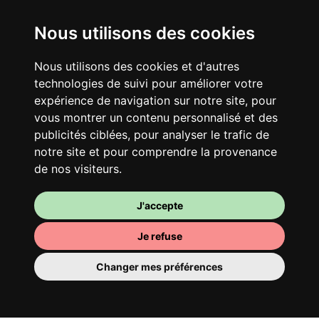
Nous utilisons des cookies
Nous utilisons des cookies et d'autres
technologies de suivi pour améliorer votre
expérience de navigation sur notre site, pour
Ton logement partagé
vous montrer un contenu personnalisé et des
Avec d’autres jeunes actifs, partage une
publicités ciblées, pour analyser le trafic de
vaste maison rénovée dans un quartier
notre site et pour comprendre la provenance
vivant. Fous rires, débats, franglais, team
de nos visiteurs.
spirirt et mauvaise humeur du matin… Loft
Story, mais en mieux !
J'accepte
Je refuse
Changer mes préférences