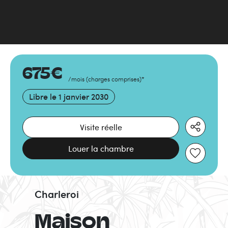
675
€
/mois
(
charges comprises
)
*
Libre le
1 janvier 2030
Visite réelle
Louer la chambre
Charleroi
Maison