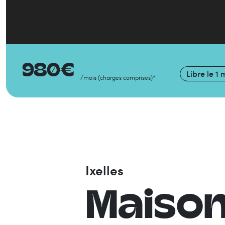
980
€
Libre le
1 
/mois
(
charges comprises
)
*
Ixelles
Maiso