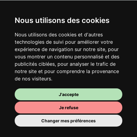
Nous utilisons des cookies
Nous utilisons des cookies et d'autres
technologies de suivi pour améliorer votre
expérience de navigation sur notre site, pour
Ton logement partagé
vous montrer un contenu personnalisé et des
publicités ciblées, pour analyser le trafic de
Avec d’autres jeunes actifs, partage une
notre site et pour comprendre la provenance
vaste maison rénovée dans un quartier
de nos visiteurs.
vivant. Fous rires, débats, franglais, team
spirirt et mauvaise humeur du matin… Loft
Story, mais en mieux !
J'accepte
Je refuse
Changer mes préférences