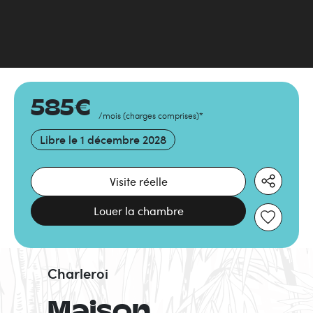
585
€
/mois
(
charges comprises
)
*
Libre le
1 décembre 2028
Visite réelle
Louer la chambre
Charleroi