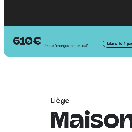
610
€
Libre le
1 ja
/mois
(
charges comprises
)
*
Liège
Maiso