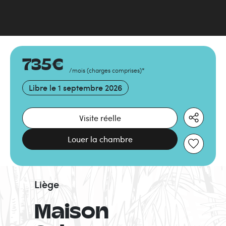
735
€
/mois
(
charges comprises
)
*
Libre le
1 septembre 2026
Visite réelle
Louer la chambre
Liège
Maison