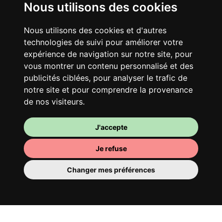
Nous utilisons des cookies
Nous utilisons des cookies et d'autres
technologies de suivi pour améliorer votre
Ton logement partagé
expérience de navigation sur notre site, pour
Avec d’autres jeunes actifs, partage une
vous montrer un contenu personnalisé et des
publicités ciblées, pour analyser le trafic de
vaste maison rénovée dans un quartier
notre site et pour comprendre la provenance
vivant. Fous rires, débats, franglais, team
de nos visiteurs.
spirirt et mauvaise humeur du matin… Loft
Story, mais en mieux !
J'accepte
Je refuse
Changer mes préférences