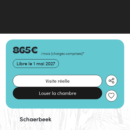
865
€
/mois
(
charges comprises
)
*
Libre le
1 mai 2027
Visite réelle
Louer la chambre
Schaerbeek