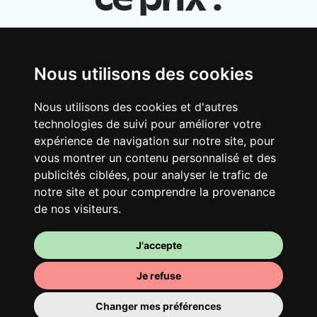
ce prix :
Nous utilisons des cookies
Nous utilisons des cookies et d'autres
technologies de suivi pour améliorer votre
expérience de navigation sur notre site, pour
vous montrer un contenu personnalisé et des
Ton logement partagé
publicités ciblées, pour analyser le trafic de
Avec d’autres jeunes actifs, partage une
notre site et pour comprendre la provenance
vaste maison rénovée dans un quartier
de nos visiteurs.
vivant. Fous rires, débats, franglais, team
spirirt et mauvaise humeur du matin… Loft
J'accepte
Story, mais en mieux !
Je refuse
Changer mes préférences