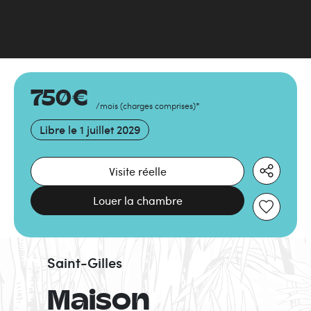
750
€
/mois
(
charges comprises
)
*
Libre le
1 juillet 2029
Visite réelle
Louer la chambre
Saint-Gilles
Maison