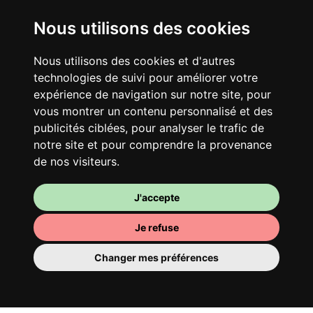
Nous utilisons des cookies
Nous utilisons des cookies et d'autres
technologies de suivi pour améliorer votre
Ton logement partagé
expérience de navigation sur notre site, pour
vous montrer un contenu personnalisé et des
Avec d’autres jeunes actifs, partage une
publicités ciblées, pour analyser le trafic de
vaste maison rénovée dans un quartier
notre site et pour comprendre la provenance
vivant. Fous rires, débats, franglais, team
de nos visiteurs.
spirirt et mauvaise humeur du matin… Loft
Story, mais en mieux !
J'accepte
Je refuse
Changer mes préférences