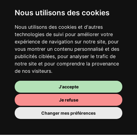
Nous utilisons des cookies
Nous utilisons des cookies et d'autres
technologies de suivi pour améliorer votre
Ton logement partagé
expérience de navigation sur notre site, pour
vous montrer un contenu personnalisé et des
Avec d’autres jeunes actifs, partage une
publicités ciblées, pour analyser le trafic de
vaste maison rénovée dans un quartier
notre site et pour comprendre la provenance
vivant. Fous rires, débats, franglais, team
de nos visiteurs.
spirirt et mauvaise humeur du matin… Loft
Story, mais en mieux !
J'accepte
Je refuse
Changer mes préférences