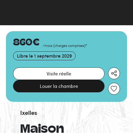
860
€
/mois
(
charges comprises
)
*
Libre le
1 septembre 2029
Visite réelle
Louer la chambre
Ixelles
Maison