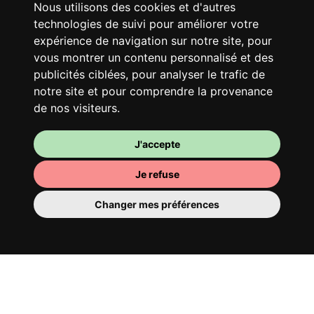
Nous utilisons des cookies et d'autres
Ton logement partagé
technologies de suivi pour améliorer votre
Avec d’autres jeunes actifs, partage une
expérience de navigation sur notre site, pour
vaste maison rénovée dans un quartier
vous montrer un contenu personnalisé et des
vivant. Fous rires, débats, franglais, team
publicités ciblées, pour analyser le trafic de
notre site et pour comprendre la provenance
spirirt et mauvaise humeur du matin… Loft
de nos visiteurs.
Story, mais en mieux !
J'accepte
Je refuse
Changer mes préférences
Ta chambre
Tu y disposes d’une chambre entièrement