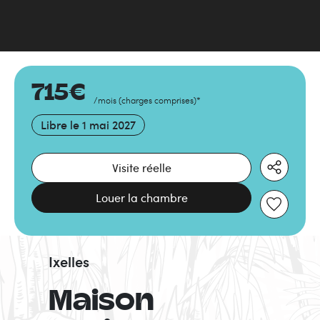
715
€
/mois
(
charges comprises
)
*
Libre le
1 mai 2027
Visite réelle
Louer la chambre
Ixelles
Maison