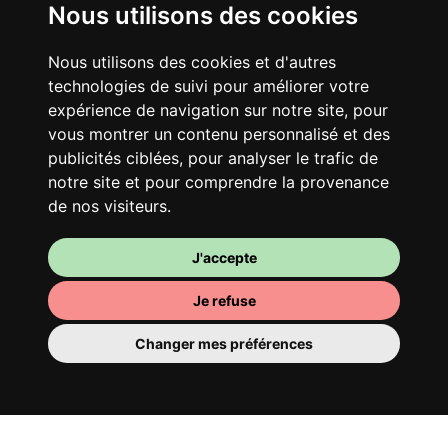
Nous utilisons des cookies
Nous utilisons des cookies et d'autres
technologies de suivi pour améliorer votre
Ton logement partagé
expérience de navigation sur notre site, pour
Avec d’autres jeunes actifs, partage une
vous montrer un contenu personnalisé et des
publicités ciblées, pour analyser le trafic de
vaste maison rénovée dans un quartier
notre site et pour comprendre la provenance
vivant. Fous rires, débats, franglais, team
de nos visiteurs.
spirirt et mauvaise humeur du matin… Loft
Story, mais en mieux !
J'accepte
Je refuse
Changer mes préférences