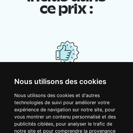
ce prix :
Ton logement partagé
Nous utilisons des cookies
Avec d’autres jeunes actifs, partage une
Nous utilisons des cookies et d'autres
vaste maison rénovée dans un quartier
technologies de suivi pour améliorer votre
vivant. Fous rires, débats, franglais, team
expérience de navigation sur notre site, pour
spirirt et mauvaise humeur du matin… Loft
vous montrer un contenu personnalisé et des
Story, mais en mieux !
publicités ciblées, pour analyser le trafic de
notre site et pour comprendre la provenance