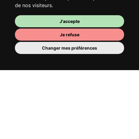
de nos visiteurs.
J'accepte
Je refuse
Changer mes préférences
Ta chambre
Tu y disposes d’une chambre entièrement
meublée, tu ne dois donc rien déménager.
Il y a évidemment une salle de bain pour
te bichonner — privée ou à partager avec
tes colocs.